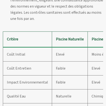
l’environnement, exigeant une connaissance approfondie
des normes en vigueur et le respect des obligations
légales. Les contrôles sanitaires sont effectués au moins
une fois par an.
Critère
Piscine Naturelle
Piscine 
Coût Initial
Elevé
Moins él
Coût Entretien
Faible
Elevé
Impact Environnemental
Faible
Elevé
Qualité Eau
Naturelle
Chimiqu