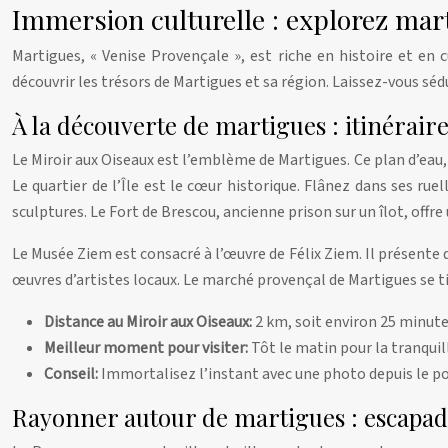
Immersion culturelle : explorez mart
Martigues, « Venise Provençale », est riche en histoire et en 
découvrir les trésors de Martigues et sa région. Laissez-vous séd
À la découverte de martigues : itinéraire
Le Miroir aux Oiseaux est l’emblème de Martigues. Ce plan d’eau,
Le quartier de l’Île est le cœur historique. Flânez dans ses ru
sculptures. Le Fort de Brescou, ancienne prison sur un îlot, offre
Le Musée Ziem est consacré à l’œuvre de Félix Ziem. Il présente 
œuvres d’artistes locaux. Le marché provençal de Martigues se tien
Distance au Miroir aux Oiseaux:
2 km, soit environ 25 minute
Meilleur moment pour visiter:
Tôt le matin pour la tranquill
Conseil:
Immortalisez l’instant avec une photo depuis le p
Rayonner autour de martigues : escapad