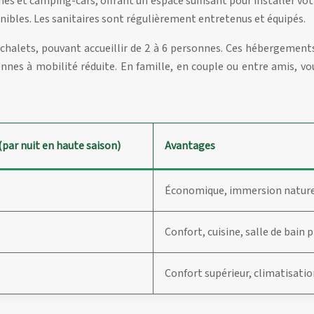
es et camping-cars, offrant un espace suffisant pour installer v
nibles. Les sanitaires sont régulièrement entretenus et équipés.
halets, pouvant accueillir de 2 à 6 personnes. Ces hébergements 
es à mobilité réduite. En famille, en couple ou entre amis, vou
(par nuit en haute saison)
Avantages
Économique, immersion natur
Confort, cuisine, salle de bain p
Confort supérieur, climatisatio