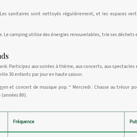
 Les sanitaires sont nettoyés régulièrement, et les espaces ver
Le camping utilise des énergies renouvelables, trie ses déchets et
nds
. Participez aux soirées à thème, aux concerts, aux spectacles et
ueille 30 enfants par jour en haute saison.
gym et concert de musique pop. * Mercredi : Chasse au trésor pou
e (années 80).
Fréquence
Pub