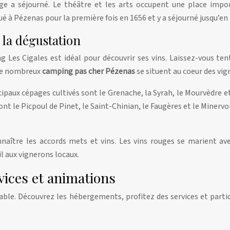
ge a séjourné. Le théâtre et les arts occupent une place impor
é à Pézenas pour la première fois en 1656 et y a séjourné jusqu’en
 la dégustation
Les Cigales est idéal pour découvrir ses vins. Laissez-vous ten
 De nombreux
camping pas cher Pézenas
se situent au coeur des vig
ncipaux cépages cultivés sont le Grenache, la Syrah, le Mourvèdre e
t le Picpoul de Pinet, le Saint-Chinian, le Faugères et le Minervo
naître les accords mets et vins. Les vins rouges se marient avec
l aux vignerons locaux.
rvices et animations
able. Découvrez les hébergements, profitez des services et parti