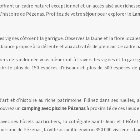
frant un cadre naturel exceptionnel et un accès aisé aux richesse
’histoire de Pézenas. Profitez de votre
séjour
pour explorer le
La
s vignes côtoient la garrigue. Observez la faune et la flore loca
iance propice à la détente et aux activités de plein air. Ce cadre n
ers de randonnée vous mèneront à travers les vignes et la garrig
abrite plus de 150 espèces d’oiseaux et plus de 500 espèces de 
’art et d’histoire au riche patrimoine. Flânez dans ses ruelles,
écouvrez un
camping avec piscine Pézenas
à proximité de ces lieux
avec ses hôtels particuliers, la collégiale Saint-Jean et l’Hôte
 Tourisme de Pézenas, la ville accueille environ 350 000 visiteurs ch