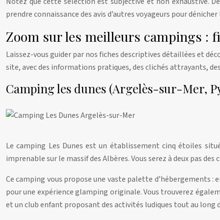
Notez que cette sélection est subjective et non exhaustive. D
prendre connaissance des avis d’autres voyageurs pour dénicher l
Zoom sur les meilleurs campings : fi
Laissez-vous guider par nos fiches descriptives détaillées et d
site, avec des informations pratiques, des clichés attrayants, d
Camping les dunes (Argelès-sur-Mer, P
Le camping Les Dunes est un établissement cinq étoiles situé 
imprenable sur le massif des Albères. Vous serez à deux pas des
Ce camping vous propose une vaste palette d’hébergements : e
pour une expérience glamping originale. Vous trouverez égalemen
et un club enfant proposant des activités ludiques tout au long d