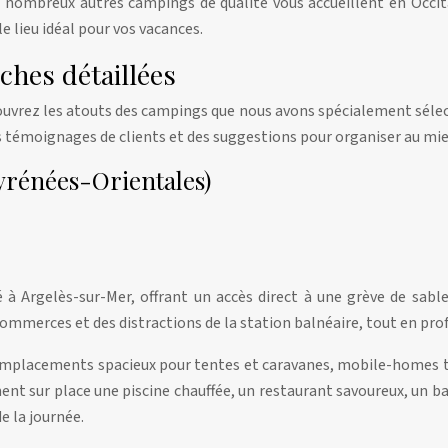
e nombreux autres campings de qualité vous accueillent en Occi
e lieu idéal pour vos vacances.
ches détaillées
écouvrez les atouts des campings que nous avons spécialement séle
es témoignages de clients et des suggestions pour organiser au mie
yrénées-Orientales)
à Argelès-sur-Mer, offrant un accès direct à une grève de sabl
 commerces et des distractions de la station balnéaire, tout en p
mplacements spacieux pour tentes et caravanes, mobile-homes to
t sur place une piscine chauffée, un restaurant savoureux, un bar 
e la journée.