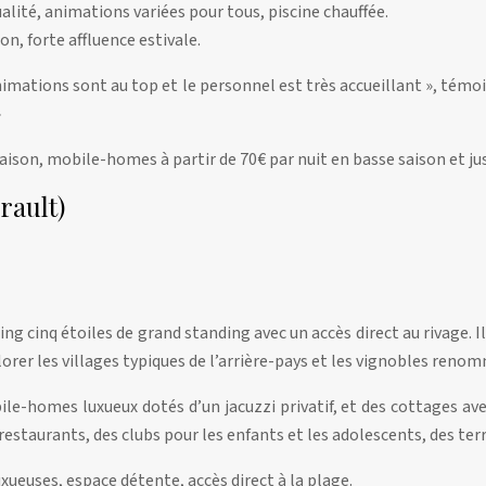
ualité, animations variées pour tous, piscine chauffée.
n, forte affluence estivale.
nimations sont au top et le personnel est très accueillant », témo
»
saison, mobile-homes à partir de 70€ par nuit en basse saison et j
rault)
ng cinq étoiles de grand standing avec un accès direct au rivage.
er les villages typiques de l’arrière-pays et les vignobles reno
e-homes luxueux dotés d’un jacuzzi privatif, et des cottages a
restaurants, des clubs pour les enfants et les adolescents, des terr
xueuses, espace détente, accès direct à la plage.