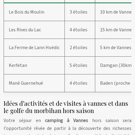
Le Bois du Moulin
3 étoiles
10 km de Vannes
Les Rives du Lac
4 étoiles
15 km de Vannes
La Ferme de Lann Hoëdic
2 étoiles
5 km de Vannes
Kerfetan
5 étoiles
Damgan (30km d
Mané Guernehué
4 étoiles
Baden (proche d
Idées d’activités et de visites à vannes et dans
le golfe du morbihan hors saison
Votre séjour en
camping à Vannes
hors saison sera
l’opportunité rêvée de partir à la découverte des richesses